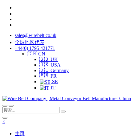
sales@wirebelt.co.uk
全球地区代表
+44(0) 1795 421771
🇨🇳 CN
🇬🇧 UK
🇺🇸 USA
🇩🇪 Germany
🇫🇷 FR
SE
IT
×
主页